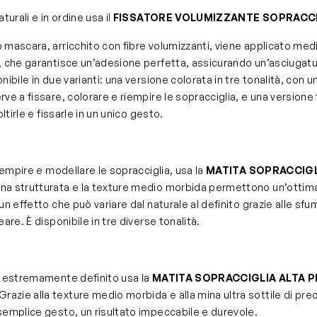
turali e in ordine usa il
FISSATORE VOLUMIZZANTE SOPRACCI
 mascara, arricchito con fibre volumizzanti, viene applicato med
, che garantisce un’adesione perfetta, assicurando un’asciugatu
nibile in due varianti: una versione colorata in tre tonalità, con u
ve a fissare, colorare e riempire le sopracciglia, e una versione
oltirle e fissarle in un unico gesto.
riempire e modellare le sopracciglia, usa la
MATITA SOPRACCIGL
mina strutturata e la texture medio morbida permettono un’ottim
un effetto che può variare dal naturale al definito grazie alle sfu
are. È disponibile in tre diverse tonalità.
o estremamente definito usa la
MATITA SOPRACCIGLIA ALTA P
 Grazie alla texture medio morbida e alla mina ultra sottile di pre
semplice gesto, un risultato impeccabile e durevole.