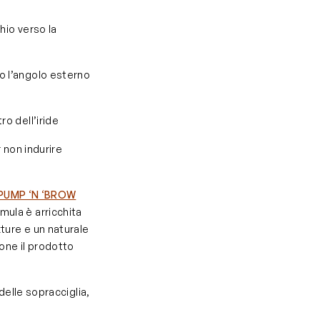
chio verso la
so l’angolo esterno
ro dell’iride
 non indurire
PUMP ‘N ‘BROW
rmula è arricchita
xture e un naturale
ione il prodotto
elle sopracciglia,