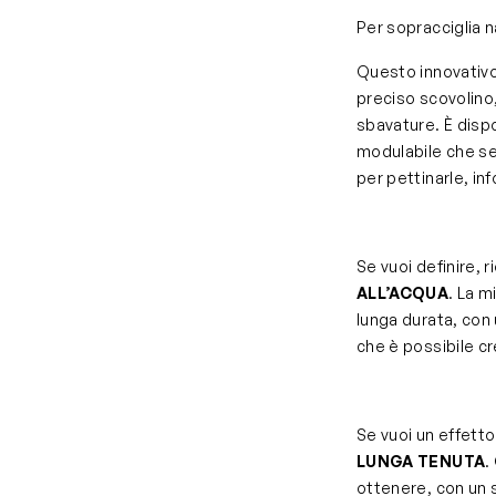
Per sopracciglia na
Questo innovativo
preciso scovolino
sbavature. È dispo
modulabile che ser
per pettinarle, inf
Se vuoi definire, 
ALL’ACQUA
. La 
lunga durata, con 
che è possibile cre
Se vuoi un effett
LUNGA TENUTA
.
ottenere, con un 