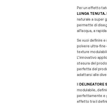
Per un effetto tat
LUNGA TENUTA.
naturale a super g
permette di disegn
all’acqua, a rapid
Se vuoi definire e
polvere ultra-fine
texture modulabil
L’innovativo appl
stesura del prodo
perfetta del prodo
adattarsi alle dive
Il
DELINEATORE 
modulabile, defin
perfettamente e g
effetto tra il defin