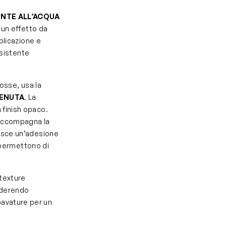
ENTE ALL’ACQUA
e un effetto da
plicazione e
esistente
mosse, usa la
TENUTA
. La
 finish opaco.
, accompagna la
tisce un’adesione
e permettono di
 texture
 aderendo
bavature per un