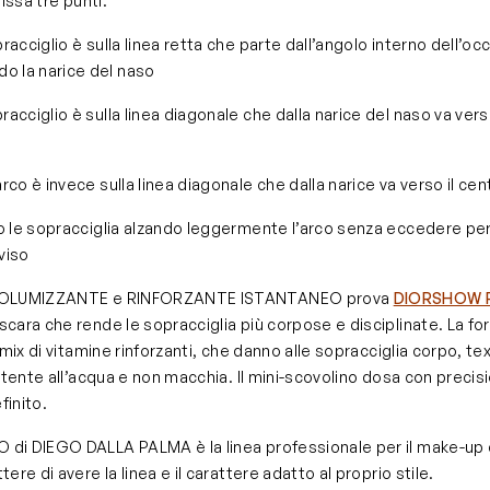
issa tre punti:
pracciglio è sulla linea retta che parte dall’angolo interno dell’oc
o la narice del naso
pracciglio è sulla linea diagonale che dalla narice del naso va ver
arco è invece sulla linea diagonale che dalla narice va verso il cent
 le sopracciglia alzando leggermente l’arco senza eccedere per
viso
VOLUMIZZANTE e RINFORZANTE ISTANTANEO prova
DIORSHOW 
mascara che rende le sopracciglia più corpose e disciplinate. La fo
 mix di vitamine rinforzanti, che danno alle sopracciglia corpo, te
stente all’acqua e non macchia. Il mini-scovolino dosa con precis
finito.
i DIEGO DALLA PALMA è la linea professionale per il make-up d
re di avere la linea e il carattere adatto al proprio stile.