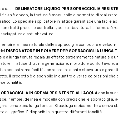
oo usa il
DELINEATORE LIQUIDO PER SOPRACCIGLIA RESIST
Il finish è opaco, la texture è modulabile e permette di realizzar
rafico. Lo speciale applicatore in lattice garantisce una facile ap
are tratti precisi e controllati, senza sbavature. La formula è r
a asciugatura e anti-sbavature.
 riempire la linea naturale delle sopracciglia con poche e veloci 
 del
DISEGNATORE IN POLVERE PER SOPRACCIGLIA LUNGA 
e e a lunga tenuta regala un effetto estremamente naturale e un
icatore in lattice di ultima generazione, morbido e confortevole
tto con estrema facilità senza creare aloni o sbavature e garan
tto. Il prodotto è disponibile in quattro diverse colorazioni ch
rse tonalità.
SOPRACCIGLIA IN CREMA RESISTENTE ALL’ACQUA
con la sua
isce, riempie, delinea e modella con precisione le sopracciglia,
arantendo una lunga tenuta. Si asciuga rapidamente e senza s
ito e il grafico. È disponibile in quattro differenti tonalità.