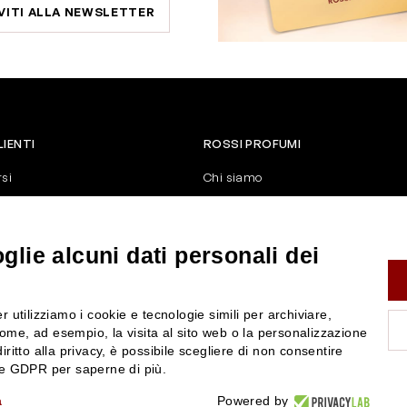
VITI ALLA NEWSLETTER
LIENTI
ROSSI PROFUMI
rsi
Chi siamo
Contattaci
Negozi
nerali di vendita
Attiva la Rossi Card
lie alcuni dati personali dei
y
Blog
Rossissima
r utilizziamo i cookie e tecnologie simili per archiviare,
Lavora con noi
ome, ad esempio, la visita al sito web o la personalizzazione
Segnalazione (Whistleblowing)
iritto alla privacy, è possibile scegliere di non consentire
nze GDPR per saperne di più.
a
Powered by