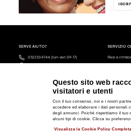
ISCRI
SERVE AIUTO?
SERVIZIO C
0522304744
(lun-ven 09-17)
Resi e rimbo
+39 3346440838
Pagamenti
servizioclienti@rossiprofumi.it
Spedizione
Condizioni ge
Questo sito web raccog
Privacy Polic
visitatori e utenti
10% di Sconto sul primo ordine!
*
Cookies
Iscriviti alla newsletter e rimani
Con il tuo consenso, noi e i nostri partne
aggiornato con le novità e le promozioni
accedere ed elaborare i dati personali c
Rossi Profumi.
degli annunci. Poiché rispettiamo il tuo d
*Il Buono non si applica su Articoli in
alcuni tipi di cookie. Clicca su prefere
Promozione
Visualizza la Cookie Policy Complet