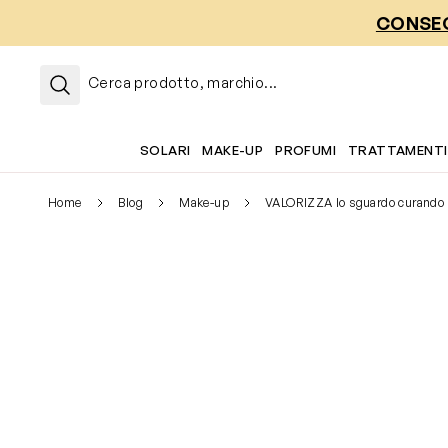
Salta al contenuto
CONSEG
Cerca prodotto, marchio...
SOLARI
MAKE-UP
PROFUMI
TRATTAMENTI
Home
Blog
Make-up
VALORIZZA lo sguardo curando