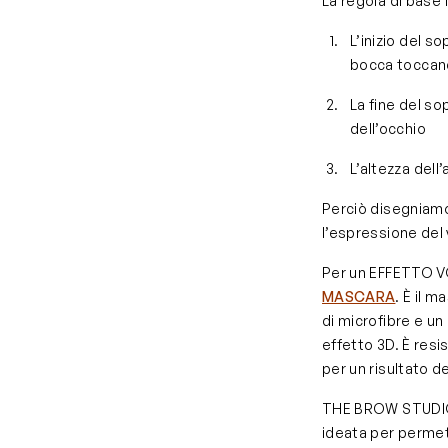
La regola di base f
L’inizio del so
bocca toccand
La fine del so
dell’occhio
L’altezza dell’
Perciò disegniamo
l’espressione del 
Per un EFFETTO 
MASCARA
. È il 
di microfibre e un
effetto 3D. È resi
per un risultato de
THE BROW STUDIO d
ideata per permette