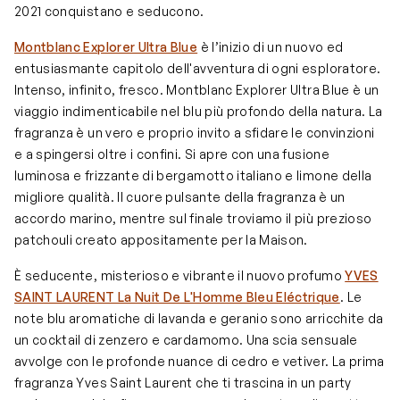
2021 conquistano e seducono.
Montblanc Explorer Ultra Blue
è l’inizio di un nuovo ed
entusiasmante capitolo dell'avventura di ogni esploratore.
Intenso, infinito, fresco. Montblanc Explorer Ultra Blue è un
viaggio indimenticabile nel blu più profondo della natura. La
fragranza è un vero e proprio invito a sfidare le convinzioni
e a spingersi oltre i confini. Si apre con una fusione
luminosa e frizzante di bergamotto italiano e limone della
migliore qualità. Il cuore pulsante della fragranza è un
accordo marino, mentre sul finale troviamo il più prezioso
patchouli creato appositamente per la Maison.
È seducente, misterioso e vibrante il nuovo profumo
YVES
SAINT LAURENT La Nuit De L'Homme Bleu Eléctrique
. Le
note blu aromatiche di lavanda e geranio sono arricchite da
un cocktail di zenzero e cardamomo. Una scia sensuale
avvolge con le profonde nuance di cedro e vetiver. La prima
fragranza Yves Saint Laurent che ti trascina in un party