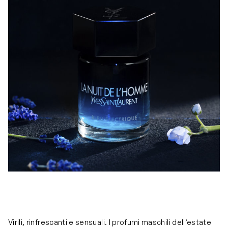
Virili, rinfrescanti e sensuali. I profumi maschili dell’estate