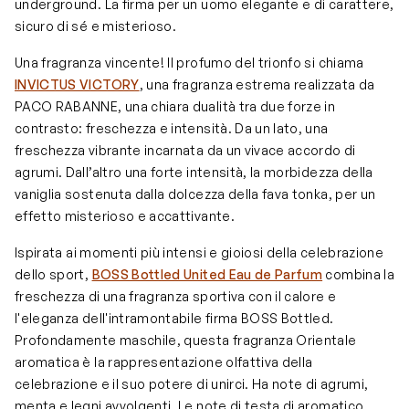
underground. La firma per un uomo elegante e di carattere,
sicuro di sé e misterioso.
Una fragranza vincente! Il profumo del trionfo si chiama
INVICTUS VICTORY
, una fragranza estrema realizzata da
PACO RABANNE, una chiara dualità tra due forze in
contrasto: freschezza e intensità. Da un lato, una
freschezza vibrante incarnata da un vivace accordo di
agrumi. Dall’altro una forte intensità, la morbidezza della
vaniglia sostenuta dalla dolcezza della fava tonka, per un
effetto misterioso e accattivante.
Ispirata ai momenti più intensi e gioiosi della celebrazione
dello sport,
BOSS Bottled United Eau de Parfum
combina la
freschezza di una fragranza sportiva con il calore e
l'eleganza dell'intramontabile firma BOSS Bottled.
Profondamente maschile, questa fragranza Orientale
aromatica è la rappresentazione olfattiva della
celebrazione e il suo potere di unirci. Ha note di agrumi,
menta e legni avvolgenti. Le note di testa di aromatico