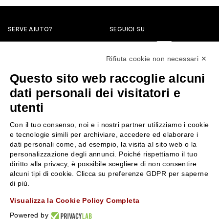
SERVE AIUTO?
SEGUICI SU
0522304744
Rifiuta cookie non necessari ✕
+39 3346440838
Questo sito web raccoglie alcuni
servizioclienti@rossiprofumi.it
dati personali dei visitatori e
utenti
SERVIZIO CLIENTI
ROSSI PROFUMI
Con il tuo consenso, noi e i nostri partner utilizziamo i cookie
Resi e rimborsi
Chi siamo
e tecnologie simili per archiviare, accedere ed elaborare i
Pagamenti
Contattaci
dati personali come, ad esempio, la visita al sito web o la
personalizzazione degli annunci. Poiché rispettiamo il tuo
Spedizione
Negozi
diritto alla privacy, è possibile scegliere di non consentire
Condizioni generali di vendita
Attiva la Rossi Card
alcuni tipi di cookie. Clicca su preferenze GDPR per saperne
Privacy Policy
Blog
di più.
Cookies
Rossissima
Visualizza la Cookie Policy Completa
Lavora con noi
Powered by
Segnalazione (Whistleblowing)