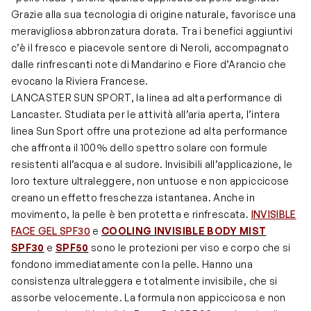
Grazie alla sua tecnologia di origine naturale, favorisce una
meravigliosa abbronzatura dorata. Tra i benefici aggiuntivi
c’è il fresco e piacevole sentore di Neroli, accompagnato
dalle rinfrescanti note di Mandarino e Fiore d’Arancio che
evocano la Riviera Francese.
LANCASTER SUN SPORT, la linea ad alta performance di
Lancaster. Studiata per le attività all’aria aperta, l’intera
linea Sun Sport offre una protezione ad alta performance
che affronta il 100% dello spettro solare con formule
resistenti all’acqua e al sudore. Invisibili all’applicazione, le
loro texture ultraleggere, non untuose e non appiccicose
creano un effetto freschezza istantanea. Anche in
movimento, la pelle è ben protetta e rinfrescata.
INVISIBLE
FACE GEL SPF30
e
COOLING INVISIBLE BODY MIST
SPF30
e
SPF50
sono le protezioni per viso e corpo che si
fondono immediatamente con la pelle. Hanno una
consistenza ultraleggera e totalmente invisibile, che si
assorbe velocemente. La formula non appiccicosa e non