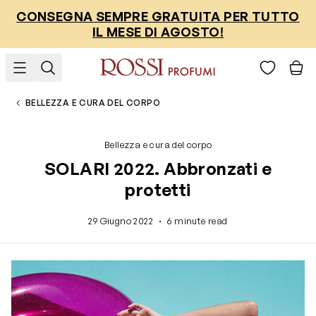
Salta al contenuto
CONSEGNA SEMPRE GRATUITA PER TUTTO
IL MESE DI AGOSTO!
BELLEZZA E CURA DEL CORPO
Bellezza e cura del corpo
SOLARI 2022. Abbronzati e
protetti
·
29 Giugno 2022
6 minute read