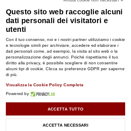
Rifiuta cookie non necessari ✕
+39 3346440838
Questo sito web raccoglie alcuni
servizioclienti@rossiprofumi.it
dati personali dei visitatori e
utenti
SERVIZIO CLIENTI
ROSSI PROFUMI
Con il tuo consenso, noi e i nostri partner utilizziamo i cookie
Resi e rimborsi
Chi siamo
e tecnologie simili per archiviare, accedere ed elaborare i
Pagamenti
Contattaci
dati personali come, ad esempio, la visita al sito web o la
personalizzazione degli annunci. Poiché rispettiamo il tuo
Spedizione
Negozi
diritto alla privacy, è possibile scegliere di non consentire
Condizioni generali di vendita
Attiva la Rossi Card
alcuni tipi di cookie. Clicca su preferenze GDPR per saperne
Privacy Policy
Blog
di più.
Cookies
Rossissima
Visualizza la Cookie Policy Completa
Lavora con noi
Powered by
Segnalazione (Whistleblowing)
ACCETTA TUTTO
10% di Sconto sul primo ordine!
*
Iscriviti alla newsletter e rimani aggiornato con le novità e
le promozioni Rossi Profumi.
ACCETTA NECESSARI
*Il Buono non si applica su Articoli in Promozione
Rossi Profumi Spa - Via Emilia Santo Stefano 9, 42121 Reggio Emilia - CF e