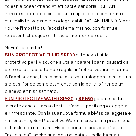
“clean e ocean-friendly” efficaci e sensoriali. CLEAN
Perché si prendono cura di tutti i tipi di pelle con formule
minimaliste, vegane e biodegradabli. OCEAN-FRIENDLY per
ridurre l’impatto sull’ecosistema marino, con formule
resistenti all’acqua e filtri solari non idro-solubili.
Novità Lancaster!
SUN PROTECTIVE FLUID SPF30
è il nuovo fluido
protettivo per il viso, che aiuta a riparare i danni causati dal
sole e allo stesso tempo regala un’abbronzatura uniforme.
All’applicazione, la sua consistenza ultraleggera, simile a un
siero, si fonde completamente con la pelle, offrendo un
piacevole finish satinato.
SUN PROTECTIVE WATER SPF30
e
SPF50
garantisce tutta
la protezione di Lancaster in un’acqua per il corpo leggera
e rinfrescante. Con la sua nuova formula bi-fasica leggera e
rinfrescante, Sun Protective Water assicura una protezione
ottimale con un finish invisibile per un piacevole effetto
“pelle nuda”, anche quando applicata su pelle bagnata.