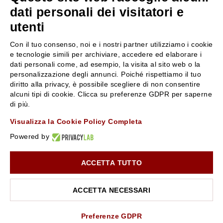
servizioclienti@rossiprofumi.it
dati personali dei visitatori e
utenti
SERVIZIO CLIENTI
ROSSI PROFUMI
Con il tuo consenso, noi e i nostri partner utilizziamo i cookie
Resi e rimborsi
Chi siamo
e tecnologie simili per archiviare, accedere ed elaborare i
Pagamenti
Contattaci
dati personali come, ad esempio, la visita al sito web o la
personalizzazione degli annunci. Poiché rispettiamo il tuo
Spedizione
Negozi
diritto alla privacy, è possibile scegliere di non consentire
Condizioni generali di vendita
Attiva la Rossi Card
alcuni tipi di cookie. Clicca su preferenze GDPR per saperne
Privacy Policy
Blog
di più.
Cookies
Rossissima
Visualizza la Cookie Policy Completa
Lavora con noi
Powered by
Segnalazione (Whistleblowing)
ACCETTA TUTTO
10% di Sconto sul primo ordine!
*
Iscriviti alla newsletter e rimani aggiornato con le novità e
le promozioni Rossi Profumi.
ACCETTA NECESSARI
*Il Buono non si applica su Articoli in Promozione
Rossi Profumi Spa - Via Emilia Santo Stefano 9, 42121 Reggio Emilia - CF e
P.IVA 01351170350 - REA RE-179054 Cap.Soc. € 120.000,00 i.v. - PEC
rossiprofumi@pec.rossiprofumi.it
- tutti i diritti riservati
ISCRIVITI ALLA NEWSLETTER
Preferenze GDPR