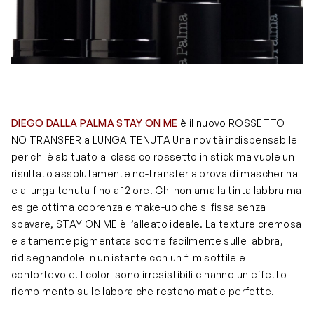
DIEGO DALLA PALMA STAY ON ME
è il nuovo ROSSETTO
NO TRANSFER a LUNGA TENUTA Una novità indispensabile
per chi è abituato al classico rossetto in stick ma vuole un
risultato assolutamente no-transfer a prova di mascherina
e a lunga tenuta fino a 12 ore. Chi non ama la tinta labbra ma
esige ottima coprenza e make-up che si fissa senza
sbavare, STAY ON ME è l’alleato ideale. La texture cremosa
e altamente pigmentata scorre facilmente sulle labbra,
ridisegnandole in un istante con un film sottile e
confortevole. I colori sono irresistibili e hanno un effetto
riempimento sulle labbra che restano mat e perfette.