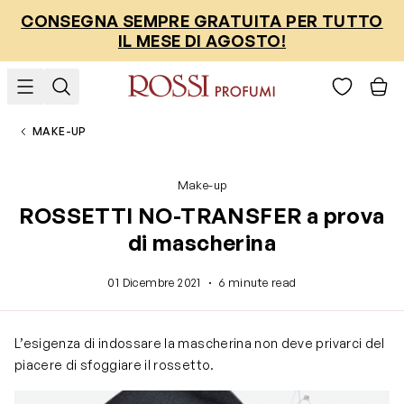
Salta al contenuto
CONSEGNA SEMPRE GRATUITA PER TUTTO
IL MESE DI AGOSTO!
MAKE-UP
Make-up
ROSSETTI NO-TRANSFER a prova
di mascherina
·
01 Dicembre 2021
6 minute read
L’esigenza di indossare la mascherina non deve privarci del
piacere di sfoggiare il rossetto.