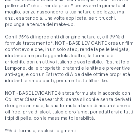
pelle nuda” che ti rende pront* per vivere la giornata al
meglio, senza nascondere la tua naturale bellezza, ma
anzi, esaltandola. Una volta applicata, se ti trucchi,
prolunga la tenuta del make-up!
Con il 95% di ingredienti di origine naturale, e il 99% di
formula trattamento*, NOT - BASE LEVIGANTE crea un film
confortevole che, in un solo step, rende la pelle levigata,
idratandola e proteggendola. Inoltre, la formula è
arricchita con un attivo italiano e sostenibile, l’Estratto di
Lampone, dalle proprietà idratanti e lenitive e preventive
anti-age, e con un Estratto di Aloe dalle ottime proprietà
idratanti e rimpolpanti, per un effetto filler-like.
NOT - BASE LEVIGANTE è stata formulata in accordo con
Collistar Clean Research®: senza siliconi e senza derivati
di origine animale, la sua formula a base di acqua è anche
oil free, priva di alcol, talco e profumo, per adattarsi a tutti
i tipi di pelle, con la massima tollerabilità.
*% di formula, esclusi i pigmenti