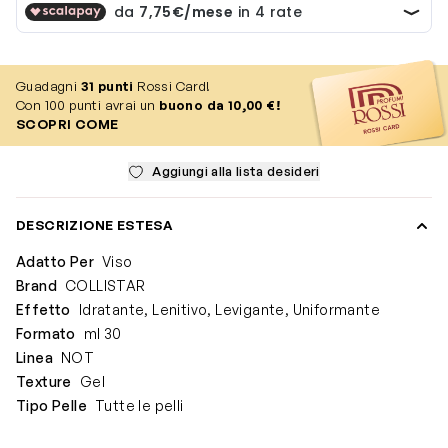
Guadagni
31
punti
Rossi Card!
Con 100 punti avrai un
buono da 10,00 €!
SCOPRI COME
Aggiungi alla lista desideri
DESCRIZIONE ESTESA
Adatto Per
Viso
Brand
COLLISTAR
Effetto
Idratante, Lenitivo, Levigante, Uniformante
Formato
ml 30
Linea
NOT
Texture
Gel
Tipo Pelle
Tutte le pelli