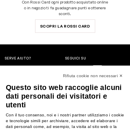
Con Rossi Card ogni prodotto acquistato online
o in negozio ti fa guadagnare punti e ottenere
sconti.
SCOPRI LA ROSSI CARD
SERVE AIUTO?
SEGUICI SU
0522304744
Rifiuta cookie non necessari ✕
+39 3346440838
Questo sito web raccoglie alcuni
servizioclienti@rossiprofumi.it
dati personali dei visitatori e
utenti
SERVIZIO CLIENTI
ROSSI PROFUMI
Con il tuo consenso, noi e i nostri partner utilizziamo i cookie
Resi e rimborsi
Chi siamo
e tecnologie simili per archiviare, accedere ed elaborare i
Pagamenti
Contattaci
dati personali come, ad esempio, la visita al sito web o la