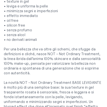
• texture in gel
• leviga e uniforma la pelle
• minimizza segni e imperfezioni
• effetto immediato
• oil free
• silicon free
• senza profumo
• senza alcol
• no derivati animali
Per una bellezza che va oltre gli schemi, che sfugge da
definizioni e cliché, nasce NOT – Not Ordinary Treatment,
la linea ibrida dall’anima 100% skincare e dalla sensorialità
100% make-up, pensata per valorizzare la bellezza non
ordinaria e spontanea di una generazione che si esprime
con autenticità.
La novità NOT – Not Ordinary Treatment BASE LEVIGANTE
è molto più di una semplice base: la sua texture in gel
trasparente rosata è sensoriale, fresca e leggera e si
fonde istantaneamente con la pelle, levigando,
uniformando e minimizzando segni e imperfezioni. Un
blurred effect che dona all’incarnato quel finish “effetto