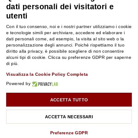
servizioclienti@rossiprofumi.it
dati personali dei visitatori e
utenti
SERVIZIO CLIENTI
ROSSI PROFUMI
Con il tuo consenso, noi e i nostri partner utilizziamo i cookie
Resi e rimborsi
Chi siamo
e tecnologie simili per archiviare, accedere ed elaborare i
Pagamenti
Contattaci
dati personali come, ad esempio, la visita al sito web o la
personalizzazione degli annunci. Poiché rispettiamo il tuo
Spedizione
Negozi
diritto alla privacy, è possibile scegliere di non consentire
Condizioni generali di vendita
Attiva la Rossi Card
alcuni tipi di cookie. Clicca su preferenze GDPR per saperne
Privacy Policy
Blog
di più.
Cookies
Rossissima
Visualizza la Cookie Policy Completa
Lavora con noi
Powered by
Segnalazione (Whistleblowing)
ACCETTA TUTTO
10% di Sconto sul primo ordine!
*
Iscriviti alla newsletter e rimani aggiornato con le novità e
le promozioni Rossi Profumi.
ACCETTA NECESSARI
*Il Buono non si applica su Articoli in Promozione
Rossi Profumi Spa - Via Emilia Santo Stefano 9, 42121 Reggio Emilia - CF e
P.IVA 01351170350 - REA RE-179054 Cap.Soc. € 120.000,00 i.v. - PEC
rossiprofumi@pec.rossiprofumi.it
- tutti i diritti riservati
ISCRIVITI ALLA NEWSLETTER
Preferenze GDPR