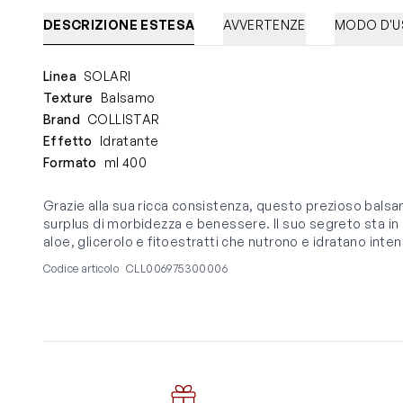
DESCRIZIONE ESTESA
AVVERTENZE
MODO D'
Linea
SOLARI
Texture
Balsamo
Brand
COLLISTAR
Effetto
Idratante
Formato
ml 400
Grazie alla sua ricca consistenza, questo prezioso balsa
surplus di morbidezza e benessere. Il suo segreto sta in u
aloe, glicerolo e fitoestratti che nutrono e idratano int
Codice articolo
CLL006975300006