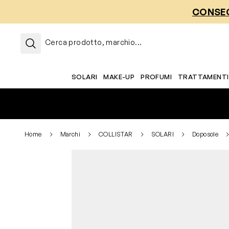
Salta al contenuto
CONSEG
Cerca prodotto, marchio...
SOLARI
MAKE-UP
PROFUMI
TRATTAMENTI
Home
Marchi
COLLISTAR
SOLARI
Doposole