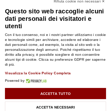
Rifiuta cookie non necessari ✕
+39 3346440838
Questo sito web raccoglie alcuni
servizioclienti@rossiprofumi.it
dati personali dei visitatori e
utenti
SERVIZIO CLIENTI
ROSSI PROFUMI
Con il tuo consenso, noi e i nostri partner utilizziamo i cookie
Resi e rimborsi
Chi siamo
e tecnologie simili per archiviare, accedere ed elaborare i
Pagamenti
Contattaci
dati personali come, ad esempio, la visita al sito web o la
personalizzazione degli annunci. Poiché rispettiamo il tuo
Spedizione
Negozi
diritto alla privacy, è possibile scegliere di non consentire
Condizioni generali di vendita
Attiva la Rossi Card
alcuni tipi di cookie. Clicca su preferenze GDPR per saperne
Privacy Policy
Blog
di più.
Cookies
Rossissima
Visualizza la Cookie Policy Completa
Lavora con noi
Powered by
Segnalazione (Whistleblowing)
ACCETTA TUTTO
10% di Sconto sul primo ordine!
*
Iscriviti alla newsletter e rimani aggiornato con le novità e
le promozioni Rossi Profumi.
ACCETTA NECESSARI
*Il Buono non si applica su Articoli in Promozione
Rossi Profumi Spa - Via Emilia Santo Stefano 9, 42121 Reggio Emilia - CF e