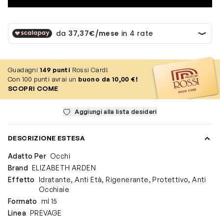
Guadagni
149
punti
Rossi Card!
Con 100 punti avrai un
buono da 10,00 €!
SCOPRI COME
Aggiungi alla lista desideri
DESCRIZIONE ESTESA
Adatto Per
Occhi
Brand
ELIZABETH ARDEN
Effetto
Idratante, Anti Età, Rigenerante, Protettivo, Anti
Occhiaie
Formato
ml 15
Linea
PREVAGE