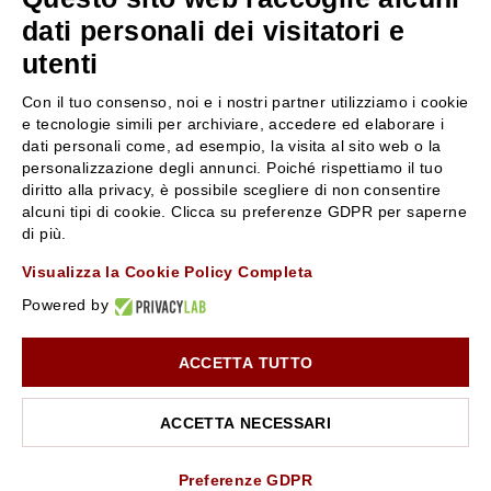
servizioclienti@rossiprofumi.it
dati personali dei visitatori e
utenti
SERVIZIO CLIENTI
ROSSI PROFUMI
Con il tuo consenso, noi e i nostri partner utilizziamo i cookie
Resi e rimborsi
Chi siamo
e tecnologie simili per archiviare, accedere ed elaborare i
Pagamenti
Contattaci
dati personali come, ad esempio, la visita al sito web o la
personalizzazione degli annunci. Poiché rispettiamo il tuo
Spedizione
Negozi
diritto alla privacy, è possibile scegliere di non consentire
Condizioni generali di vendita
Attiva la Rossi Card
alcuni tipi di cookie. Clicca su preferenze GDPR per saperne
Privacy Policy
Blog
di più.
Cookies
Rossissima
Visualizza la Cookie Policy Completa
Lavora con noi
Powered by
Segnalazione (Whistleblowing)
ACCETTA TUTTO
10% di Sconto sul primo ordine!
*
Iscriviti alla newsletter e rimani aggiornato con le novità e
le promozioni Rossi Profumi.
ACCETTA NECESSARI
*Il Buono non si applica su Articoli in Promozione
Rossi Profumi Spa - Via Emilia Santo Stefano 9, 42121 Reggio Emilia - CF e
P.IVA 01351170350 - REA RE-179054 Cap.Soc. € 120.000,00 i.v. - PEC
rossiprofumi@pec.rossiprofumi.it
- tutti i diritti riservati
ISCRIVITI ALLA NEWSLETTER
Preferenze GDPR