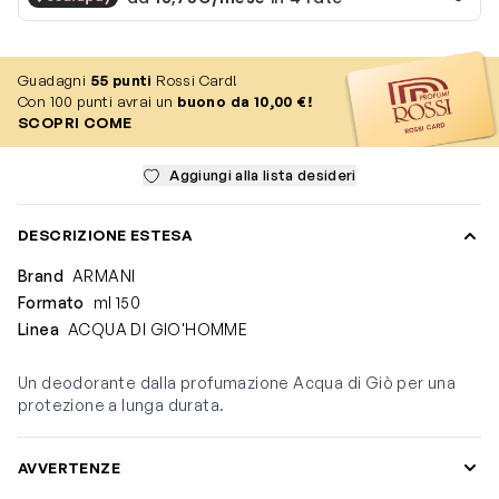
Guadagni
55
punti
Rossi Card!
Con 100 punti avrai un
buono da 10,00 €!
SCOPRI COME
Aggiungi alla lista desideri
DESCRIZIONE ESTESA
Brand
ARMANI
Formato
ml 150
Linea
ACQUA DI GIO'HOMME
Un deodorante dalla profumazione Acqua di Giò per una
protezione a lunga durata.
AVVERTENZE