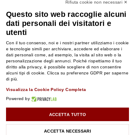
Rifiuta cookie non necessari ✕
+39 3346440838
Questo sito web raccoglie alcuni
servizioclienti@rossiprofumi.it
dati personali dei visitatori e
utenti
SERVIZIO CLIENTI
ROSSI PROFUMI
Con il tuo consenso, noi e i nostri partner utilizziamo i cookie
Resi e rimborsi
Chi siamo
e tecnologie simili per archiviare, accedere ed elaborare i
Pagamenti
Contattaci
dati personali come, ad esempio, la visita al sito web o la
personalizzazione degli annunci. Poiché rispettiamo il tuo
Spedizione
Negozi
diritto alla privacy, è possibile scegliere di non consentire
Condizioni generali di vendita
Attiva la Rossi Card
alcuni tipi di cookie. Clicca su preferenze GDPR per saperne
Privacy Policy
Blog
di più.
Cookies
Rossissima
Visualizza la Cookie Policy Completa
Lavora con noi
Powered by
Segnalazione (Whistleblowing)
ACCETTA TUTTO
10% di Sconto sul primo ordine!
*
Iscriviti alla newsletter e rimani aggiornato con le novità e
le promozioni Rossi Profumi.
ACCETTA NECESSARI
*Il Buono non si applica su Articoli in Promozione
Rossi Profumi Spa - Via Emilia Santo Stefano 9, 42121 Reggio Emilia - CF e