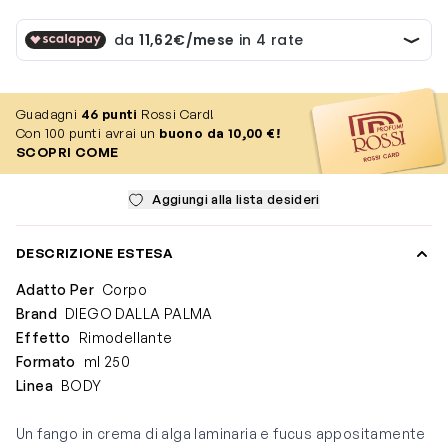
Guadagni
46
punti
Rossi Card!
Con 100 punti avrai un
buono da 10,00 €!
SCOPRI COME
Aggiungi alla lista desideri
DESCRIZIONE ESTESA
Adatto Per
Corpo
Brand
DIEGO DALLA PALMA
Effetto
Rimodellante
Formato
ml 250
Linea
BODY
Un fango in crema di alga laminaria e fucus appositamente