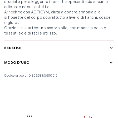
studiato per alleggerire i tessuti appesantiti da accumuli
adiposi e noduli cellulitici.
Arricchito con ACTIGYM, aiuta a donare armonia alla
silhouette del corpo soprattutto a livello di fianchi, cosce
e glutei.
Grazie alla sua texture assorbibile, non macchia pelle e
tessuti ed è di facile utilizzo.
BENEFICI
MODO D'USO
Codice articolo
DIE035883500012