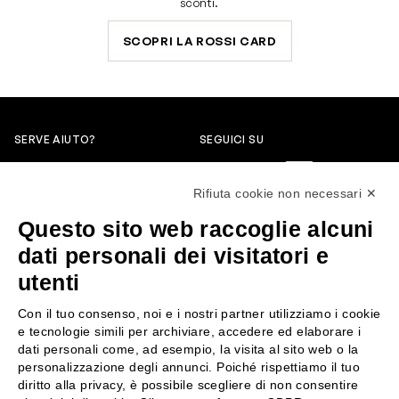
sconti.
SCOPRI LA ROSSI CARD
SERVE AIUTO?
SEGUICI SU
0522304744
Rifiuta cookie non necessari ✕
+39 3346440838
Questo sito web raccoglie alcuni
servizioclienti@rossiprofumi.it
dati personali dei visitatori e
utenti
SERVIZIO CLIENTI
ROSSI PROFUMI
Con il tuo consenso, noi e i nostri partner utilizziamo i cookie
Resi e rimborsi
Chi siamo
e tecnologie simili per archiviare, accedere ed elaborare i
Pagamenti
Contattaci
dati personali come, ad esempio, la visita al sito web o la
personalizzazione degli annunci. Poiché rispettiamo il tuo
Spedizione
Negozi
diritto alla privacy, è possibile scegliere di non consentire
Condizioni generali di vendita
Attiva la Rossi Card