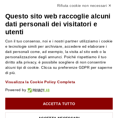
Rifiuta cookie non necessari ✕
+39 3346440838
Questo sito web raccoglie alcuni
servizioclienti@rossiprofumi.it
dati personali dei visitatori e
utenti
SERVIZIO CLIENTI
ROSSI PROFUMI
Con il tuo consenso, noi e i nostri partner utilizziamo i cookie
Resi e rimborsi
Chi siamo
e tecnologie simili per archiviare, accedere ed elaborare i
Pagamenti
Contattaci
dati personali come, ad esempio, la visita al sito web o la
personalizzazione degli annunci. Poiché rispettiamo il tuo
Spedizione
Negozi
diritto alla privacy, è possibile scegliere di non consentire
Condizioni generali di vendita
Attiva la Rossi Card
alcuni tipi di cookie. Clicca su preferenze GDPR per saperne
Privacy Policy
Blog
di più.
Cookies
Rossissima
Visualizza la Cookie Policy Completa
Lavora con noi
Powered by
Segnalazione (Whistleblowing)
ACCETTA TUTTO
10% di Sconto sul primo ordine!
*
Iscriviti alla newsletter e rimani aggiornato con le novità e
le promozioni Rossi Profumi.