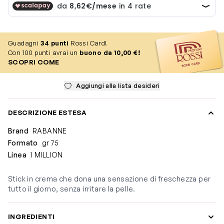
Guadagni
34
punti
Rossi Card!
Con 100 punti avrai un
buono da 10,00 €!
SCOPRI COME
Aggiungi alla lista desideri
DESCRIZIONE ESTESA
Brand
RABANNE
Formato
gr 75
Linea
1 MILLION
Stick in crema che dona una sensazione di freschezza per
tutto il giorno, senza irritare la pelle.
INGREDIENTI