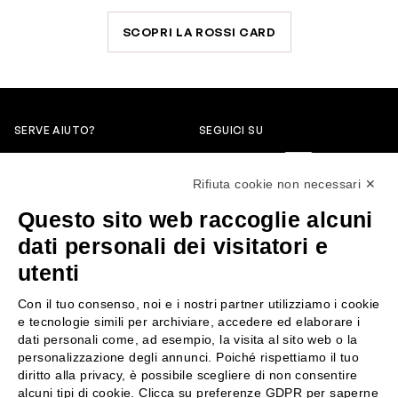
SCOPRI LA ROSSI CARD
SERVE AIUTO?
SEGUICI SU
0522304744
Rifiuta cookie non necessari ✕
+39 3346440838
Questo sito web raccoglie alcuni
servizioclienti@rossiprofumi.it
dati personali dei visitatori e
utenti
SERVIZIO CLIENTI
ROSSI PROFUMI
Con il tuo consenso, noi e i nostri partner utilizziamo i cookie
Resi e rimborsi
Chi siamo
e tecnologie simili per archiviare, accedere ed elaborare i
Pagamenti
Contattaci
dati personali come, ad esempio, la visita al sito web o la
personalizzazione degli annunci. Poiché rispettiamo il tuo
Spedizione
Negozi
diritto alla privacy, è possibile scegliere di non consentire
Condizioni generali di vendita
Attiva la Rossi Card
alcuni tipi di cookie. Clicca su preferenze GDPR per saperne