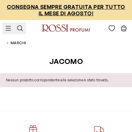
Salta al contenuto
CONSEGNA SEMPRE GRATUITA PER TUTTO
IL MESE DI AGOSTO!
MARCHI
JACOMO
Nessun prodotto corrispondente alla selezione è stato trovato.